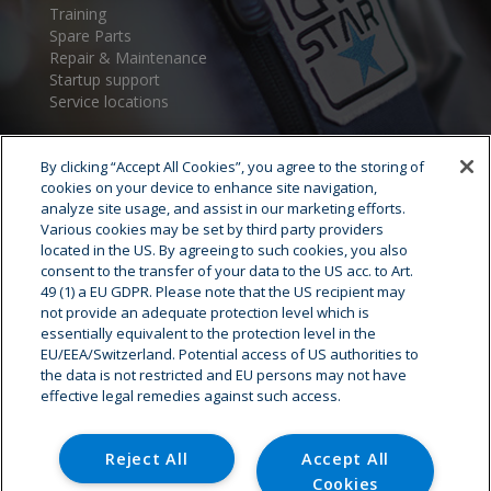
Training
Spare Parts
Repair & Maintenance
Startup support
Service locations
By clicking “Accept All Cookies”, you agree to the storing of
cookies on your device to enhance site navigation,
analyze site usage, and assist in our marketing efforts.
Various cookies may be set by third party providers
located in the US. By agreeing to such cookies, you also
consent to the transfer of your data to the US acc. to Art.
Cryostar Group
49 (1) a EU GDPR. Please note that the US recipient may
not provide an adequate protection level which is
History
essentially equivalent to the protection level in the
EU/EEA/Switzerland. Potential access of US authorities to
Our values
the data is not restricted and EU persons may not have
Cryostar worldwide
effective legal remedies against such access.
Innovation
HSE
Careers - Job offer
Reject All
Accept All
Cookies