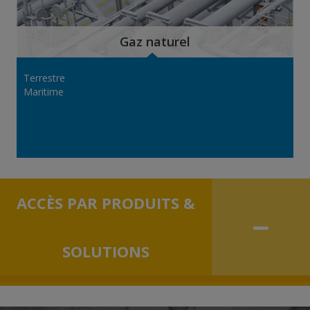
Gaz naturel
Terrestre
Maritime
ACCÈS PAR PRODUITS &
Colla
SOLUTIONS