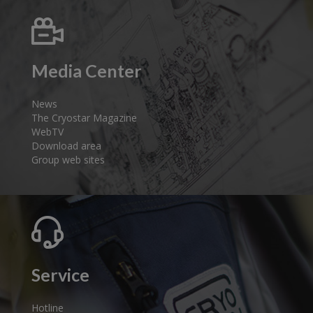
Media Center
News
The Cryostar Magazine
WebTV
Download area
Group web sites
Service
Hotline