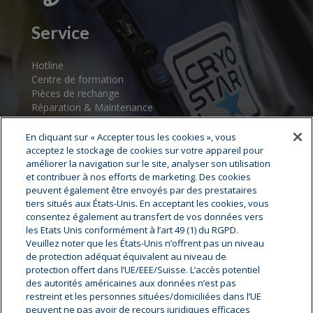
Service
Hotline
Centre de formation
Pièces de rechange
Réparation & Maintenance
Assistance au démarrage
Centres de service
En cliquant sur « Accepter tous les cookies », vous
acceptez le stockage de cookies sur votre appareil pour
améliorer la navigation sur le site, analyser son utilisation
et contribuer à nos efforts de marketing. Des cookies
peuvent également être envoyés par des prestataires
tiers situés aux États-Unis. En acceptant les cookies, vous
consentez également au transfert de vos données vers
les Etats Unis conformément à l’art 49 (1) du RGPD.
Veuillez noter que les États-Unis n’offrent pas un niveau
Cryostar Groupe
de protection adéquat équivalent au niveau de
protection offert dans l’UE/EEE/Suisse. L’accès potentiel
Notre histoire
des autorités américaines aux données n’est pas
restreint et les personnes situées/domiciliées dans l’UE
Nos valeurs
peuvent ne pas avoir de recours juridiques efficaces
Cryostar à travers le monde