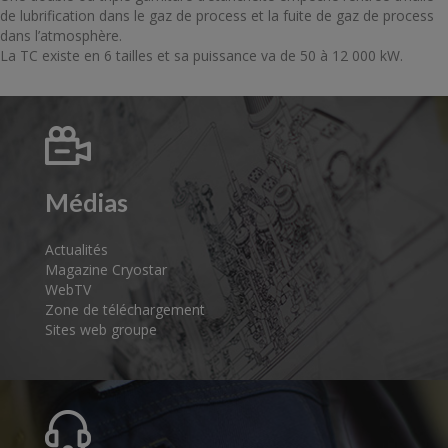
de lubrification dans le gaz de process et la fuite de gaz de process
dans l’atmosphère.
La TC existe en 6 tailles et sa puissance va de 50 à 12 000 kW.
Médias
Actualités
Magazine Cryostar
WebTV
Zone de téléchargement
Sites web groupe