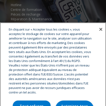
Hotline
Centre de formation
Pièces de rechange
Réparation & Maintenance
Assistance au démarrage
Centres de service
En cliquant sur « Accepter tous les cookies », vous
acceptez le stockage de cookies sur votre appareil pour
améliorer la navigation sur le site, analyser son utilisation
et contribuer à nos efforts de marketing. Des cookies
peuvent également être envoyés par des prestataires
tiers situés aux États-Unis. En acceptant les cookies, vous
consentez également au transfert de vos données vers
les Etats Unis conformément à l’art 49 (1) du RGPD.
Veuillez noter que les États-Unis n’offrent pas un niveau
Cryostar Groupe
de protection adéquat équivalent au niveau de
protection offert dans l’UE/EEE/Suisse. L’accès potentiel
Notre histoire
des autorités américaines aux données n’est pas
restreint et les personnes situées/domiciliées dans l’UE
Nos valeurs
peuvent ne pas avoir de recours juridiques efficaces
Cryostar à travers le monde
contre un tel accès.
Innovation
Hygiène, Sécurité, environnement
Carrière & offres d'emplois
Tout refuser
Autoriser tous