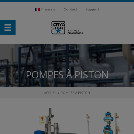
Français
Contact
Support
POMPES À PISTON
ACCUEIL
»
POMPES À PISTON