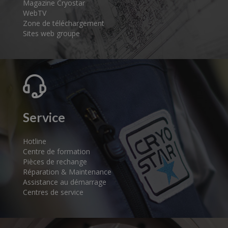
Magazine Cryostar
WebTV
Zone de téléchargement
Sites web groupe
Service
Hotline
Centre de formation
Pièces de rechange
Réparation & Maintenance
Assistance au démarrage
Centres de service