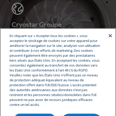
Cryostar Groupe
En cliquant sur « Accepter tous les cookies », vous
Notre histoire
acceptez le stockage de cookies sur votre appareil pour
Nos valeurs
améliorer la navigation sur le site, analyser son utilisation
Cryostar à travers le monde
et contribuer à nos efforts de marketing. Des cookies
Innovation
peuvent également être envoyés par des prestataires
Hygiène, Sécurité, environnement
tiers situés aux États-Unis. En acceptant les cookies, vous
Carrière & offres d'emplois
consentez également au transfert de vos données vers
les Etats Unis conformément à l’art 49 (1) du RGPD.
Veuillez noter que les États-Unis n’offrent pas un niveau
de protection adéquat équivalent au niveau de
© Copyright - Cryostar
protection offert dans l’UE/EEE/Suisse. L’accès potentiel
Accueil
Contact
Mentions légales
Protection des données
des autorités américaines aux données n’est pas
Paramètres des cookies
restreint et les personnes situées/domiciliées dans l’UE
peuvent ne pas avoir de recours juridiques efficaces
contre un tel accès.