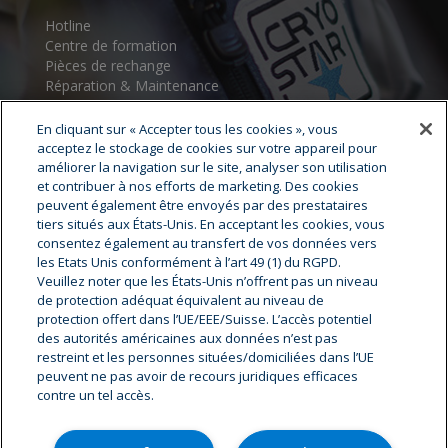
Hotline
Centre de formation
Pièces de rechange
Réparation & Maintenance
Assistance au démarrage
Centres de service
En cliquant sur « Accepter tous les cookies », vous
acceptez le stockage de cookies sur votre appareil pour
améliorer la navigation sur le site, analyser son utilisation
et contribuer à nos efforts de marketing. Des cookies
peuvent également être envoyés par des prestataires
tiers situés aux États-Unis. En acceptant les cookies, vous
consentez également au transfert de vos données vers
les Etats Unis conformément à l’art 49 (1) du RGPD.
Veuillez noter que les États-Unis n’offrent pas un niveau
Cryostar Groupe
de protection adéquat équivalent au niveau de
protection offert dans l’UE/EEE/Suisse. L’accès potentiel
Notre histoire
des autorités américaines aux données n’est pas
restreint et les personnes situées/domiciliées dans l’UE
Nos valeurs
peuvent ne pas avoir de recours juridiques efficaces
Cryostar à travers le monde
contre un tel accès.
Innovation
Hygiène, Sécurité, environnement
Carrière & offres d'emplois