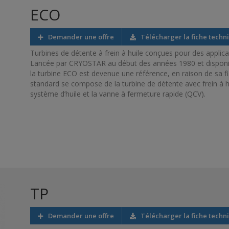
ECO
Demander une offre
Télécharger la fiche techn
Turbines de détente à frein à huile conçues pour des applica
Lancée par CRYOSTAR au début des années 1980 et disponible
la turbine ECO est devenue une référence, en raison de sa fia
standard se compose de la turbine de détente avec frein à huil
système d’huile et la vanne à fermeture rapide (QCV).
TP
Demander une offre
Télécharger la fiche techn