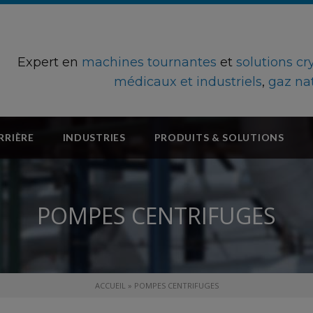
Expert en
machines tournantes
et
solutions c
médicaux et industriels
,
gaz na
RRIÈRE
INDUSTRIES
PRODUITS & SOLUTIONS
POMPES CENTRIFUGES
ACCUEIL
»
POMPES CENTRIFUGES