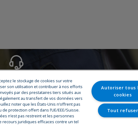
Service
cceptez le stockage de cookies sur votre
yser son utilisation et contribuer à nos efforts
Autoriser tous 
Hotline
voyés par des prestataires tiers situés aux
cookies
Centre de formation
z également au transfert de vos données vers
Pièces de rechange
uillez noter que les États-Unis n’offrent pas
Réparation & Maintenance
 de protection offert dans l’UE/EEE/Suisse.
Tout refuse
Assistance au démarrage
ées n’est pas restreint et les personnes
Centres de service
 recours juridiques efficaces contre un tel
Paramètres des c