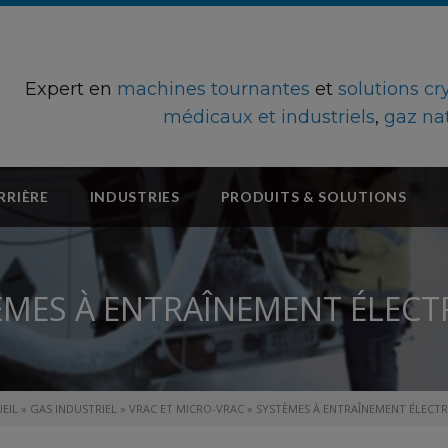
Expert en
machines tournantes
et
solutions c
médicaux et industriels
,
gaz na
RRIÈRE
INDUSTRIES
PRODUITS & SOLUTIONS
ÈMES À ENTRAÎNEMENT ÉLECT
EIL
»
GAS INDUSTRIEL
»
VRAC ET MICRO-VRAC
»
SYSTÈMES À ENTRAÎNEMENT ÉLECT