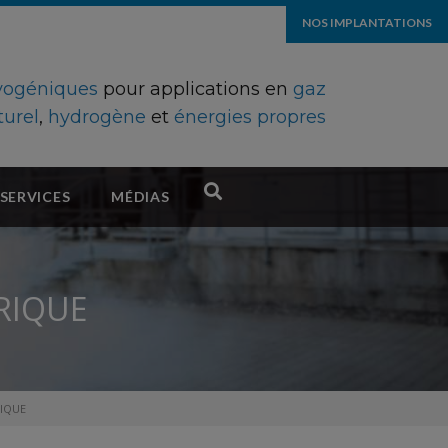
NOS IMPLANTATIONS
ryogéniques
pour applications en
gaz
turel
,
hydrogène
et
énergies propres
SERVICES
MÉDIAS
RIQUE
RIQUE