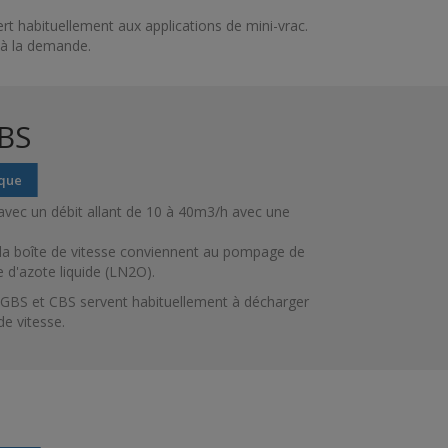
 habituellement aux applications de mini-vrac.
i à la demande.
BS
ique
e avec un débit allant de 10 à 40m3/h avec une
ns la boîte de vitesse conviennent au pompage de
e d'azote liquide (LN2O).
GBS et CBS servent habituellement à décharger
de vitesse.