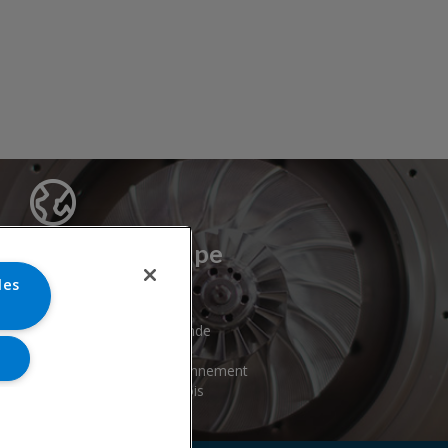
Cryostar Groupe
les
Notre histoire
Nos valeurs
Cryostar à travers le monde
Innovation
r
Hygiène, Sécurité, environnement
Carrière & offres d'emplois
ookies