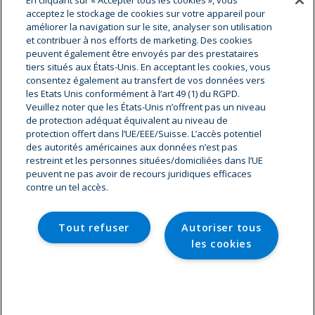
En cliquant sur « Accepter tous les cookies », vous
acceptez le stockage de cookies sur votre appareil pour
améliorer la navigation sur le site, analyser son utilisation
et contribuer à nos efforts de marketing. Des cookies
peuvent également être envoyés par des prestataires
tiers situés aux États-Unis. En acceptant les cookies, vous
consentez également au transfert de vos données vers
les Etats Unis conformément à l’art 49 (1) du RGPD.
Veuillez noter que les États-Unis n’offrent pas un niveau
Cryostar Groupe
de protection adéquat équivalent au niveau de
protection offert dans l’UE/EEE/Suisse. L’accès potentiel
Notre histoire
des autorités américaines aux données n’est pas
restreint et les personnes situées/domiciliées dans l’UE
Nos valeurs
peuvent ne pas avoir de recours juridiques efficaces
Cryostar à travers le monde
contre un tel accès.
Innovation
Hygiène, Sécurité, environnement
Carrière & offres d'emplois
Tout refuser
Autoriser tous
les cookies
© Copyright - Cryostar
Paramètres des cookies
Accueil
Contact
Mentions légales
Protection des données
Paramètres des cookies