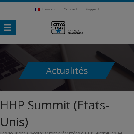
Français
Contact
Support
Actualités
HHP Summit (Etats-
Unis)
Les solutions Cryostar seront présentées à HHP Summit les 4-8