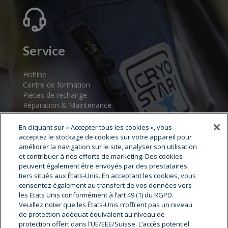
Service
Hotline
Centre de formation
Pièces de rechange
Réparation & Maintenance
Assistance au démarrage
Centres de service
En cliquant sur « Accepter tous les cookies », vous
acceptez le stockage de cookies sur votre appareil pour
améliorer la navigation sur le site, analyser son utilisation
et contribuer à nos efforts de marketing. Des cookies
peuvent également être envoyés par des prestataires
tiers situés aux États-Unis. En acceptant les cookies, vous
consentez également au transfert de vos données vers
les Etats Unis conformément à l’art 49 (1) du RGPD.
Veuillez noter que les États-Unis n’offrent pas un niveau
Cryostar Groupe
de protection adéquat équivalent au niveau de
protection offert dans l’UE/EEE/Suisse. L’accès potentiel