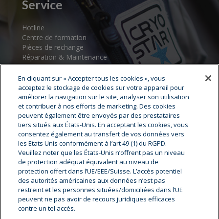
Service
Hotline
Centre de formation
Pièces de rechange
Réparation & Maintenance
Assistance au démarrage
Centres de service
En cliquant sur « Accepter tous les cookies », vous
acceptez le stockage de cookies sur votre appareil pour
améliorer la navigation sur le site, analyser son utilisation
et contribuer à nos efforts de marketing. Des cookies
peuvent également être envoyés par des prestataires
tiers situés aux États-Unis. En acceptant les cookies, vous
consentez également au transfert de vos données vers
les Etats Unis conformément à l’art 49 (1) du RGPD.
Veuillez noter que les États-Unis n’offrent pas un niveau
Cryostar Groupe
de protection adéquat équivalent au niveau de
protection offert dans l’UE/EEE/Suisse. L’accès potentiel
Notre histoire
des autorités américaines aux données n’est pas
restreint et les personnes situées/domiciliées dans l’UE
Nos valeurs
peuvent ne pas avoir de recours juridiques efficaces
Cryostar à travers le monde
contre un tel accès.
Innovation