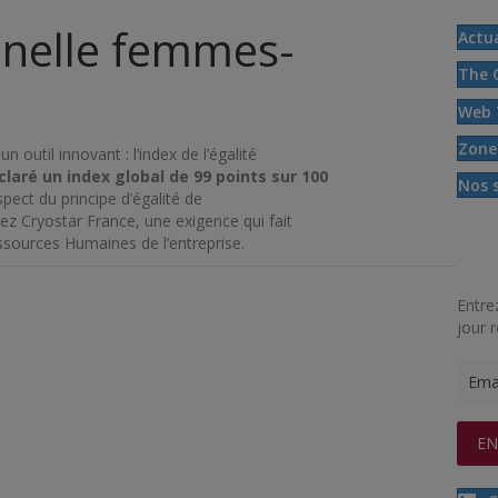
nnelle femmes-
Actua
The 
Web 
Zone
outil innovant : l’index de l’égalité
claré un index global de 99 points sur 100
Nos 
ect du principe d’égalité de
 Cryostar France, une exigence qui fait
Ressources Humaines de l’entreprise.
Entre
jour 