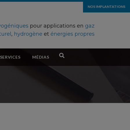
NOS IMPLANTATIONS
ryogéniques
pour applications en
gaz
turel
,
hydrogène
et
énergies propres
SERVICES
MÉDIAS