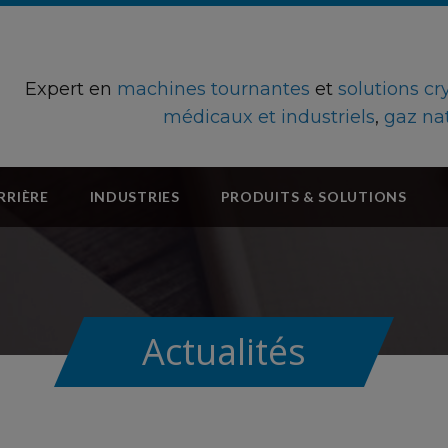
Expert en
machines tournantes
et
solutions c
médicaux et industriels
,
gaz na
RRIÈRE
INDUSTRIES
PRODUITS & SOLUTIONS
Actualités