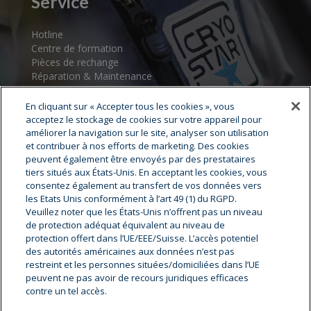
Service
Hotline
Centre de formation
Pièces de rechange
Réparation & Maintenance
Assistance au démarrage
Centres de service
En cliquant sur « Accepter tous les cookies », vous
acceptez le stockage de cookies sur votre appareil pour
améliorer la navigation sur le site, analyser son utilisation
et contribuer à nos efforts de marketing. Des cookies
peuvent également être envoyés par des prestataires
tiers situés aux États-Unis. En acceptant les cookies, vous
consentez également au transfert de vos données vers
les Etats Unis conformément à l’art 49 (1) du RGPD.
Veuillez noter que les États-Unis n’offrent pas un niveau
Cryostar Groupe
de protection adéquat équivalent au niveau de
protection offert dans l’UE/EEE/Suisse. L’accès potentiel
Notre histoire
des autorités américaines aux données n’est pas
restreint et les personnes situées/domiciliées dans l’UE
Nos valeurs
peuvent ne pas avoir de recours juridiques efficaces
Cryostar à travers le monde
contre un tel accès.
Innovation
Hygiène, Sécurité, environnement