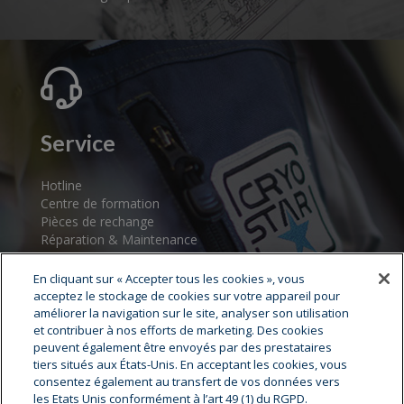
Service
Hotline
Centre de formation
Pièces de rechange
Réparation & Maintenance
Assistance au démarrage
Centres de service
En cliquant sur « Accepter tous les cookies », vous
acceptez le stockage de cookies sur votre appareil pour
améliorer la navigation sur le site, analyser son utilisation
et contribuer à nos efforts de marketing. Des cookies
peuvent également être envoyés par des prestataires
tiers situés aux États-Unis. En acceptant les cookies, vous
consentez également au transfert de vos données vers
les Etats Unis conformément à l’art 49 (1) du RGPD.